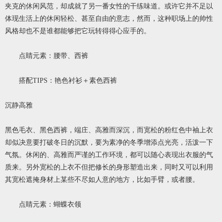
夹克的休闲风范，却成就了另一番女性的干练味道。或许它并不足以
体现生活上的休闲轻松、甚至自由的意志，然而，这种职场上的帅性
风格却也不是谁都能够把它玩转得得心应手的。
点睛元素：腰带、西裤
搭配TIPS：艳色衬衫＋素色西裤
沉静高雅
黑色毛衣、黑色西裤，端庄、高雅而深沉，而宽松的粉红色中袖上衣
却似决意要打破冬日的沉默，要为素净的冬季增添点光亮，活泼一下
气氛。休闲的、高雅而严谨的工作环境，都可以随心表现出衣服的气
质来。另外宽松的上衣不但把修长的身形塑造出来，同时又可以利用
其宽松遮掩身材上某些不尽如人意的地方，比如手臂，或者腰。
点睛元素：蝴蝶衣领