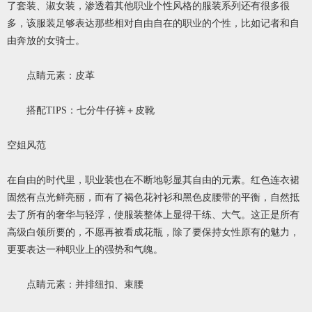
了套装、淑女装，渗透着其他职业个性风格的服装系列还有很多很
多，该服装足够表达那些相对自由自在的职业的个性，比如记者和自
由奔放的女骑士。
点睛元素：皮革
搭配TIPS：七分牛仔裤＋皮靴
空姐风范
在自由的时代里，职业装也在不断地彰显其自由的元素。红色连衣裙
固然有点光鲜亮丽，而有了褐色花衬衫和黑色皮腰带的平衡，自然抵
去了所有的奢华与轻浮，使服装整体上显得干练、大气。这正是所有
高级白领所要的，不愿再被看成花瓶，除了要保持女性原有的魅力，
更要表达一种职业上的强势和气魄。
点睛元素：并排纽扣、束腰