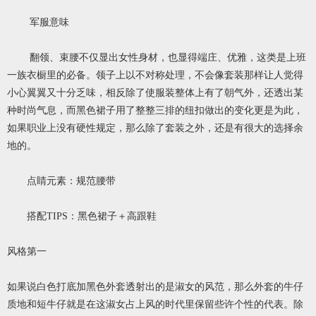
军服意味
翻领、束腰不仅显出女性身材，也显得端庄、优雅，这类是上班
一族衣橱里的必备。领子上以不对称处理，不会像套装那样让人觉得
小心翼翼又十分乏味，相反除了使服装整体上有了朝气外，还透出某
种时尚气息，而黑色裙子用了整整三排的纽扣做出的变化更是为此，
如果职业上没有硬性规定，那么除了套装之外，还是有很大的选择余
地的。
点睛元素：规范腰带
搭配TIPS：黑色裙子＋高跟鞋
风格第一
如果说白色打底加黑色外套透射出的是淑女的风范，那么外套的牛仔
质地和短牛仔就是在这淑女占上风的时代里保留些许个性的代表。除