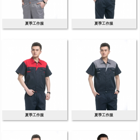
夏季工作服
夏季工作服
夏季工作服
夏季工作服