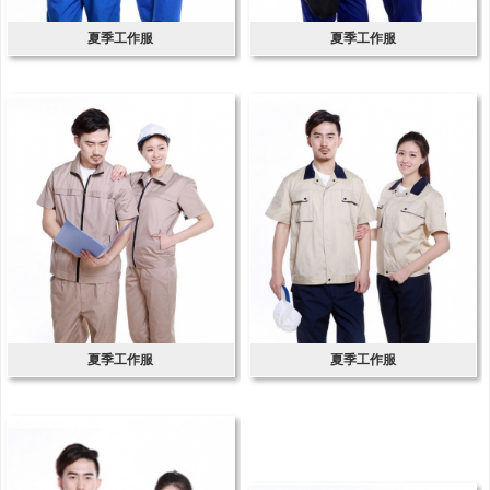
夏季工作服
夏季工作服
夏季工作服
夏季工作服