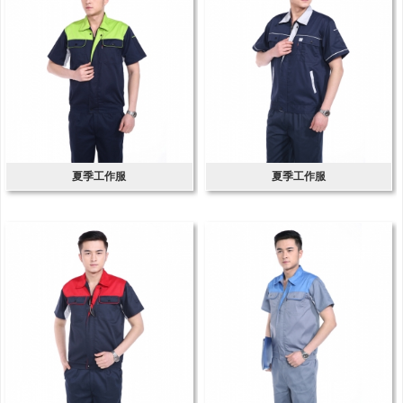
夏季工作服
夏季工作服