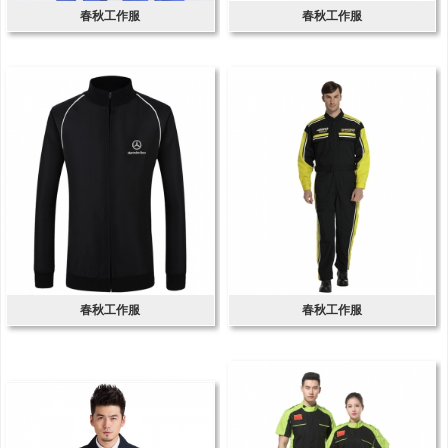
春秋工作服
春秋工作服
春秋工作服
春秋工作服