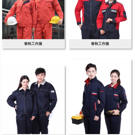
春秋工作服
春秋工作服