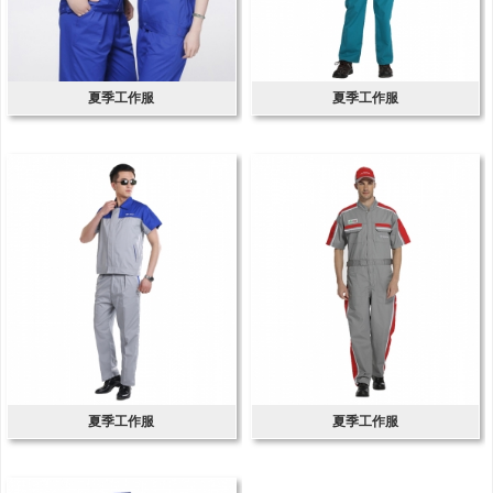
夏季工作服
夏季工作服
夏季工作服
夏季工作服