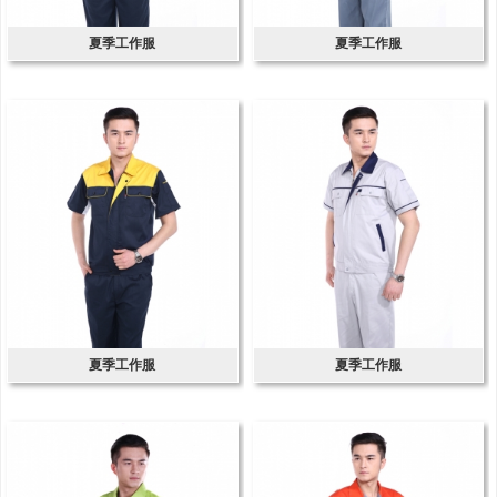
夏季工作服
夏季工作服
夏季工作服
夏季工作服