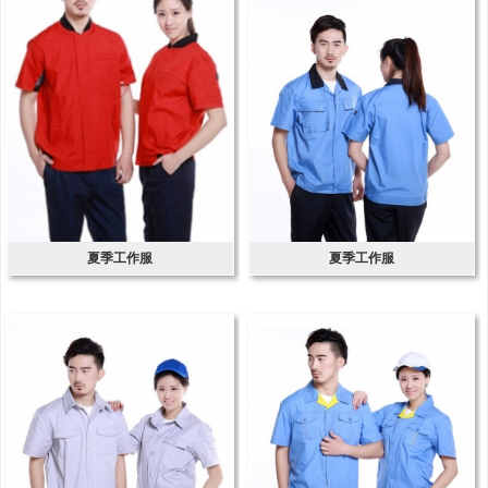
夏季工作服
夏季工作服