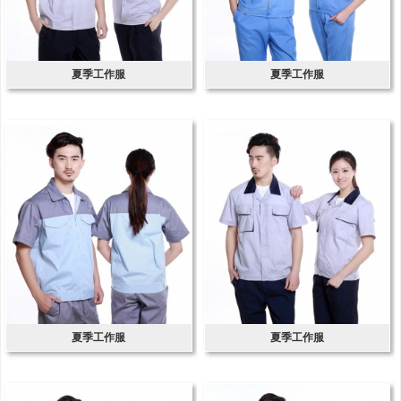
夏季工作服
夏季工作服
夏季工作服
夏季工作服