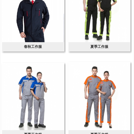
春秋工作服
夏季工作服