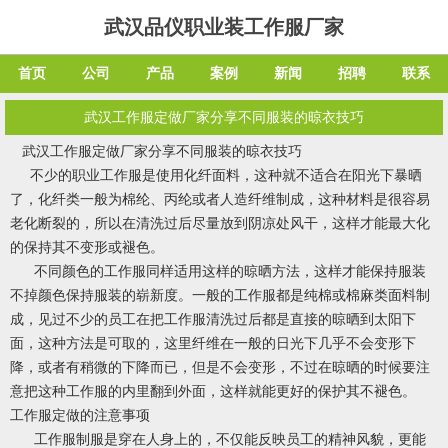
武汉品仪职业装工作服厂家
首页
公司
产品
案例
新闻
招聘
联系
武汉工作服定做厂家分享不同服装的晾衣技巧
武汉工作服定做厂家分享不同服装的晾衣技巧
不少的职业工作服是使用化纤面料，这种就不适合在阳光下暴晒
了，化纤类一般为棉纶、丙纶或者人造纤维制成，这种材料是很容易
老化断裂的，所以在清洗过后尽量放到阴凉处风干，这样才能最大化
的保持其不变形或褪色。
不同颜色的工作服同样适用这样的晾晒方法，这样才能保持服装
不掉颜色保持服装的崭新度。一般的工作服都是纯棉或棉麻类面料制
成，见过不少的员工在把工作服清洗过后都是直接的晾晒到太阳下
面，这种方法是可取的，这里纤维在一般的日光下几乎不会变形下
降，或者有稍微的下降而已，但是不会变形，不过在晾晒的时候要注
意把这种工作服的内里翻到外面，这样就能更好的保护其不褪色。
工作服定做的注意事项
工作服制服是穿在人身上的，不仅能反映员工的精神风貌，更能