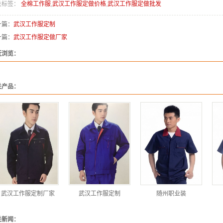
关标签：
全棉工作服
,
武汉工作服定做价格
,
武汉工作服定做批发
一篇：
武汉工作服定制
一篇：
武汉工作服定做厂家
近浏览：
关产品：
武汉工作服定制厂家
武汉工作服定制
随州职业装
关新闻：