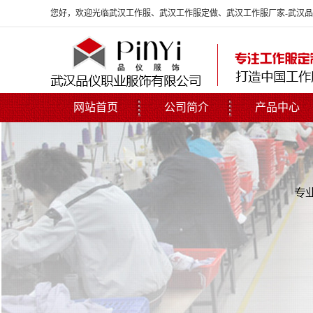
您好，欢迎光临武汉工作服、武汉工作服定做、武汉工作服厂家-武汉
网站首页
公司简介
产品中心