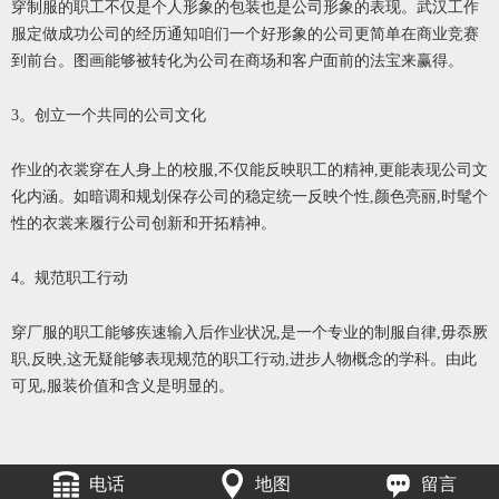
穿制服的职工不仅是个人形象的包装也是公司形象的表现。武汉工作
服定做成功公司的经历通知咱们一个好形象的公司更简单在商业竞赛
到前台。图画能够被转化为公司在商场和客户面前的法宝来赢得。
3。创立一个共同的公司文化
作业的衣裳穿在人身上的校服,不仅能反映职工的精神,更能表现公司文
化内涵。如暗调和规划保存公司的稳定统一反映个性,颜色亮丽,时髦个
性的衣裳来履行公司创新和开拓精神。
4。规范职工行动
穿厂服的职工能够疾速输入后作业状况,是一个专业的制服自律,毋忝厥
职,反映,这无疑能够表现规范的职工行动,进步人物概念的学科。由此
可见,服装价值和含义是明显的。
电话
地图
留言