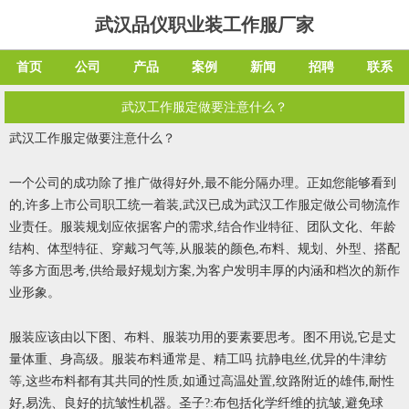
武汉品仪职业装工作服厂家
首页
公司
产品
案例
新闻
招聘
联系
武汉工作服定做要注意什么？
武汉工作服定做要注意什么？
一个公司的成功除了推广做得好外,最不能分隔办理。正如您能够看到
的,许多上市公司职工统一着装,武汉已成为武汉工作服定做公司物流作
业责任。服装规划应依据客户的需求,结合作业特征、团队文化、年龄
结构、体型特征、穿戴习气等,从服装的颜色,布料、规划、外型、搭配
等多方面思考,供给最好规划方案,为客户发明丰厚的内涵和档次的新作
业形象。
服装应该由以下图、布料、服装功用的要素要思考。图不用说,它是丈
量体重、身高级。服装布料通常是、精工吗 抗静电丝,优异的牛津纺
等,这些布料都有其共同的性质,如通过高温处置,纹路附近的雄伟,耐性
好,易洗、良好的抗皱性机器。圣子?:布包括化学纤维的抗皱,避免球