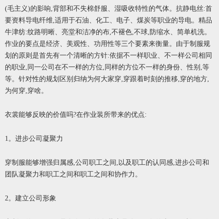
(毛主义)的影响,背部和不失棉舒服、湿吸收特性的气体。抗静电丝:首
要资料导电纤维,适用于石油、化工、电子、煤炭等职业的导电。精品
牛津纺:纹路明晰、亮堂和洁净的布,不褪色,不球,防缩水、简单机洗。
作业的要点是经济、美观性、功用性等三个要素来衡量。由于制服规
划的原则是首先有一个清晰的方针:依据不一样职业、不一样公司相同
的职业,同一公司在不一样的方位,同样的方位不一样的身份、性别,等
等。针对性的规划区别归纳为何大家穿,穿跟着时刻的推移,穿的地方,
为何穿,穿啥。
衣裳能够反映的价值吗?在作业装所带来的优点:
1。进步公司凝聚力
穿制服能够增强归属感,公司职工之间,以及职工的认同感,进步公司和
团队凝聚力和职工之间和职工之间和协作力。
2。建立公司形象