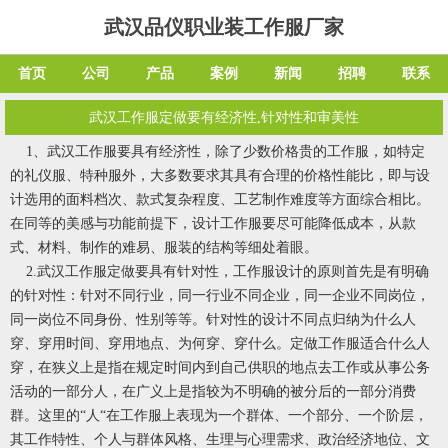
武汉品仪职业装工作服厂家
首页
公司
产品
案例
新闻
招聘
联系
武汉工作服定做要有经济性,针对性和审美性
1、武汉工作服要具有经济性，除了少数价格贵的工作服，如特定
的礼仪服、特种服外，大多数要求其具有合理的价格性能比，即与设
计选用的面料档次、款式复杂程度、工艺制作难度等方面综合相比。
在同等的美感与功能前提下，设计工作服要尽可能降低成本，从款
式、材料、制作的难易、服装的结构等细处着眼。
2.武汉工作服定做要具有针对性，工作服设计的原则首先是有明确
的针对性：针对不同行业，同一行业不同企业，同一企业不同岗位，
同一岗位不同身份、性别等等。针对性的设计不同点归纳为什么人
穿、穿用时间、穿用地点、为何穿、穿什么。定做工作服适合什么人
穿，在狭义上是指在规定时间内到自己供职的地点去工作或从事公务
活动的一部分人，在广义上是指较为不明确的被分后的一部分消费
群。这里的“人“在工作服上表现为一个群体、一个部分、一个阶层，
其工作特性、个人与群体风格、生理与心理需求、政治经济地位、文