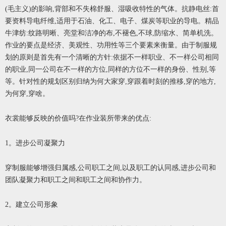
(毛主义)的影响,背部和不失棉舒服、湿吸收特性的气体。抗静电丝:首
要资料导电纤维,适用于石油、化工、电子、煤炭等职业的导电。精品
牛津纺:纹路明晰、亮堂和洁净的布,不褪色,不球,防缩水、简单机洗。
作业的要点是经济、美观性、功用性等三个要素来衡量。由于制服规
划的原则是首先有一个清晰的方针:依据不一样职业、不一样公司相同
的职业,同一公司在不一样的方位,同样的方位不一样的身份、性别,等
等。针对性的规划区别归纳为何大家穿,穿跟着时刻的推移,穿的地方,
为何穿,穿啥。
衣裳能够反映的价值吗?在作业装所带来的优点:
1。进步公司凝聚力
穿制服能够增强归属感,公司职工之间,以及职工的认同感,进步公司和
团队凝聚力和职工之间和职工之间和协作力。
2。建立公司形象