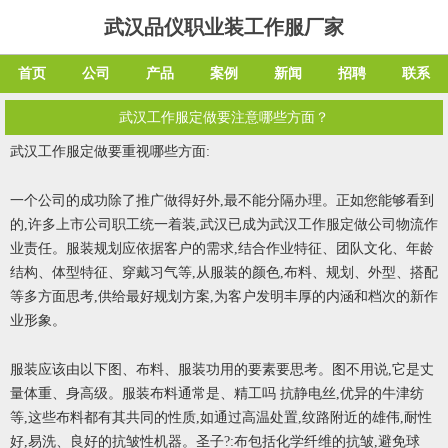
武汉品仪职业装工作服厂家
首页
公司
产品
案例
新闻
招聘
联系
武汉工作服定做要注意哪些方面？
武汉工作服定做要重视哪些方面:
一个公司的成功除了推广做得好外,最不能分隔办理。正如您能够看到
的,许多上市公司职工统一着装,武汉已成为武汉工作服定做公司物流作
业责任。服装规划应依据客户的需求,结合作业特征、团队文化、年龄
结构、体型特征、穿戴习气等,从服装的颜色,布料、规划、外型、搭配
等多方面思考,供给最好规划方案,为客户发明丰厚的内涵和档次的新作
业形象。
服装应该由以下图、布料、服装功用的要素要思考。图不用说,它是丈
量体重、身高级。服装布料通常是、精工吗 抗静电丝,优异的牛津纺
等,这些布料都有其共同的性质,如通过高温处置,纹路附近的雄伟,耐性
好,易洗、良好的抗皱性机器。圣子?:布包括化学纤维的抗皱,避免球