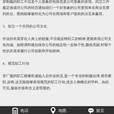
穿制服的职工不仅是个人形象的包装也是公司形象的表现。武汉工作
服定做成功公司的经历通知咱们一个好形象的公司更简单在商业竞赛
到前台。图画能够被转化为公司在商场和客户面前的法宝来赢得。
3。创立一个共同的公司文化
作业的衣裳穿在人身上的校服,不仅能反映职工的精神,更能表现公司文
化内涵。如暗调和规划保存公司的稳定统一反映个性,颜色亮丽,时髦个
性的衣裳来履行公司创新和开拓精神。
4。规范职工行动
穿厂服的职工能够疾速输入后作业状况,是一个专业的制服自律,毋忝厥
职,反映,这无疑能够表现规范的职工行动,进步人物概念的学科。由此
可见,服装价值和含义是明显的。
电话
地图
留言