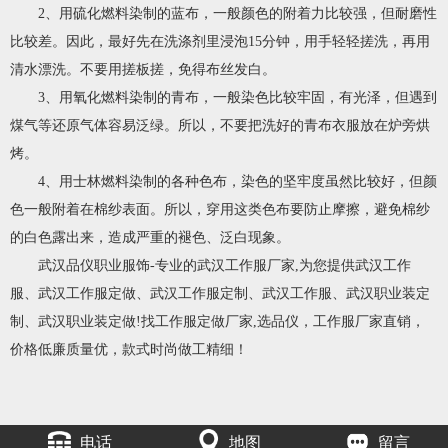
2、用硫化燃料染制的蓝布，一般颜色的附着力比较强，但耐磨性
比较差。因此，最好先在洗涤剂里浸泡15分钟，用手轻轻搓洗，再用
清水漂洗。不要用搓板搓，免得布丝发白。
3、用氧化燃料染制的青布，一般染色比较牢固，有光泽，但遇到
煤气等还原气体容易泛绿。所以，不要把洗好的青布衣服放在炉旁烘
烤。
4、用士林燃料染制的各种色布，染色的坚牢度虽然比较好，但颜
色一般附着在棉纱表面。所以，穿用这类色布要防止摩擦，避免棉纱
的白色露出来，造成严重的褪色、泛白现象。
武汉品仪职业服饰-专业的武汉工作服厂家,为您提供武汉工作
服、武汉工作服定做、武汉工作服定制、武汉工作服、武汉职业装定
制、武汉职业装定做!找工作服定做厂家,选品仪，工作服厂家直销，
价格低廉质量优，款式时尚做工精细！
电话
地图
留言