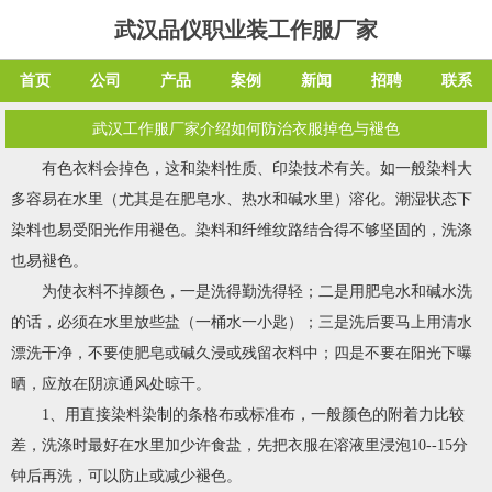
武汉品仪职业装工作服厂家
首页
公司
产品
案例
新闻
招聘
联系
武汉工作服厂家介绍如何防治衣服掉色与褪色
有色衣料会掉色，这和染料性质、印染技术有关。如一般染料大
多容易在水里（尤其是在肥皂水、热水和碱水里）溶化。潮湿状态下
染料也易受阳光作用褪色。染料和纤维纹路结合得不够坚固的，洗涤
也易褪色。
为使衣料不掉颜色，一是洗得勤洗得轻；二是用肥皂水和碱水洗
的话，必须在水里放些盐（一桶水一小匙）；三是洗后要马上用清水
漂洗干净，不要使肥皂或碱久浸或残留衣料中；四是不要在阳光下曝
晒，应放在阴凉通风处晾干。
1、用直接染料染制的条格布或标准布，一般颜色的附着力比较
差，洗涤时最好在水里加少许食盐，先把衣服在溶液里浸泡10--15分
钟后再洗，可以防止或减少褪色。