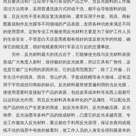
而且被灵活和广泛应用于各行各业的产品之中。含反光面料的工作服
清洁方法简单，采用普通洗涤方式抑或干洗，都不会导致面料的脱
落，且反光性不受长期反复洗涤影响，通常应用于外套、雨具、商标
图案或制作反光膜等不同领域的产品表面，发挥各种功效来满足不同
的使用需求。定制专业工作服使用反光材料主要是为了保护工作人员
的生命安全，不管是白天还是黑夜都有很好的逆反射光学的性能，确
保它的能见度，很好地规避夜间行车盲点引起的交通事故。
另外，反光材料最大的优点在于，它能够使光线与反光材料表面
形成广大角度入射时，保持极好的反光效果，所以它具有广角性，这
也是它被广泛利用的原因所在。它的适用范围宽广，除了工作服，日
常生活中的雨具、雨衣、登山护具、手套或鞋帽等各大领域，还有适
用于字符或丝印商标的标识。反光材料最简便普遍利用的当反光膜，
便使用需要时直接贴于产品的表面，包括皮革或布料等东西上面都可
以达到反光作用。而且反光材料具有多样化的产品属性，可以配合其
他产品的特点产生更多的用途，如反光布系列、反光热敏压膜、反光
饰带、反光油墨等多种产品的组成材料，凸显它的反光卓越亮度。专
业工作服加入反光材料，重点都在于利用反光原理，保证在夜间或视
线不佳的场景中有效的被看到，使工作人员的人身安全得到最基本的