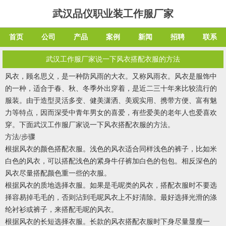
武汉品仪职业装工作服厂家
首页
公司
产品
案例
新闻
招聘
联系
武汉工作服厂家说一下风衣搭配衣服的方法
风衣，顾名思义，是一种防风雨的大衣。又称风雨衣。风衣是服饰中
的一种，适合于春、秋、冬季外出穿着，是近二三十年来比较流行的
服装。由于造型灵活多变、健美潇洒、美观实用、携带方便、富有魅
力等特点，因而深受中青年男女的喜爱，有些爱美的老年人也爱喜欢
穿。下面武汉工作服厂家说一下风衣搭配衣服的方法。
方法/步骤
根据风衣的颜色搭配衣服。浅色的风衣适合同样浅色的裤子，比如米
白色的风衣，可以搭配浅色的紧身牛仔裤加白色的包包。相反深色的
风衣尽量搭配颜色重一些的衣服。
根据风衣的质地选择衣服。如果是毛呢类的风衣，搭配衣服时不要选
择容易掉毛毛的，否则沾到毛呢风衣上不好清除。最好选择光滑的涤
纶衬衫或裤子，来搭配毛呢的风衣。
根据风衣的长短选择衣服。长款的风衣搭配衣服时下身尽量显瘦一