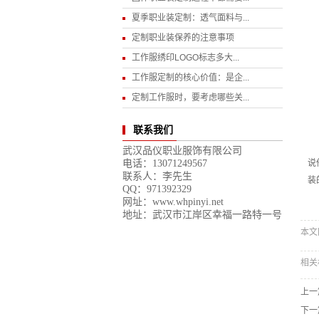
3
夏季职业装定制：透气面料与...
定制职业装保养的注意事项
4
工作服绣印LOGO标志多大...
工作服定制的核心价值：是企...
5
定制工作服时，要考虑哪些关...
6
联系我们
职
武汉品仪职业服饰有限公司
电话：13071249567
说
联系人：李先生
装
QQ：971392329
网址：www.whpinyi.net
地址：武汉市江岸区幸福一路特一号
本文网
相关
上一
下一