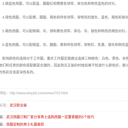
.暗蓝色西服，可以配蓝、胭脂红和橙黄色领带，穿白色和明亮蓝色的衬衫。
.绿色西服，可以配黄、服脂、褐色和砖色领带，穿明亮的银灰、蓝色、褐色和银
.褐色西服，可以配暗褐、灰、绿和黄色领带，穿白、灰、银色和明亮的褐色衬衫
.蓝色西服，可以配暗蓝、灰、胭脂、黄和砖色领带，穿粉红、乳黄、银灰和明亮
场颜色的选择对于工作服，重庆工作服定做建议选择三种颜色：白色、黑色、米色。
他们和任意的颜色搭配都是合理的，因此购买正装的时候如果不知道什么颜色好，那
的色彩应该是深色系的。
址：http://www.whpyfs.com/news/763.html
标签：
武汉职业装
篇：
武汉西服订制厂家分享男士选购西服一定要掌握的5个技巧
篇：
西服定制的男士礼服裁剪