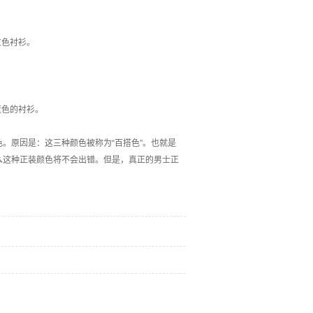
灰色衬衫。
。
蓝色的衬衫。
原因是：这三种颜色被称为“百搭色”。也就是
么这种正装颜色将不会出错。但是，真正的男士正