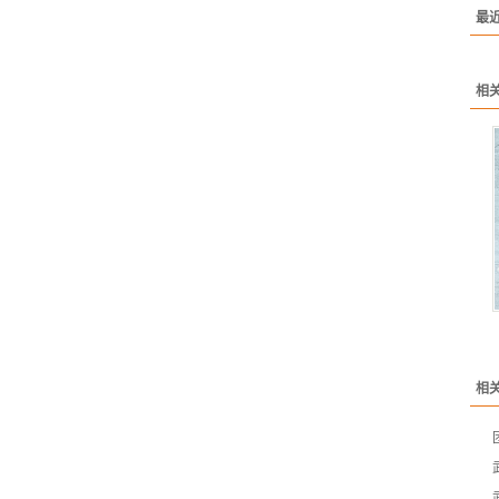
最
相
相